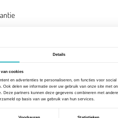
antie
bad in huis, maar maak je uiteindelijk geen gebruik van het bad,
neer
ongeopende én ongebruikte bevallingspakket retourneert. H
oordat het opgestuurd is, dan krijg je het volledige aankoopbedr
Details
n en/of bewijs van medische indicatie nodig.
 van cookies
n hygiëne
ent en advertenties te personaliseren, om functies voor social
. Ook delen we informatie over uw gebruik van onze site met on
e. Deze partners kunnen deze gegevens combineren met andere i
dt bij ons na gebruik altijd opgezet, schoongemaakt, volledig g
erzameld op basis van uw gebruik van hun services.
vallingspakket bestaat enkel uit nieuwe en ongebruikte spullen. Z
n over de
veiligheid én hygiën
e.
Voorkeuren
Statistieken