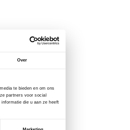
 dan kun je alsnog €
et bad halen wij weer
ag teruggestort.
Over
 media te bieden en om ons
ze partners voor social
nformatie die u aan ze heeft
edesinfecteerd én
o hoef jij je dus
Marketing