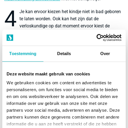
4
Je kan ervoor kiezen het kindje niet in bad geboren
te laten worden. Ook kan het zijn dat de
verloskundige op dat moment ervoor kiest de
uitdrijving buiten het bad te laten plaatsvinden. Dit betekent
niet dat de badbevalling niet succesvol is! De
ontsluitingsfase is het langste deel van je bevalling en is de
Toestemming
Details
Over
behoefte aan een prettige houding en pijnstilling het
grootst. Het aannemen van diverse houdingen is erg
bevorderlijk voor de voortang van de bevalling.
Deze website maakt gebruik van cookies
5
Wanneer het kindje in bad geboren is kun je het zitje
We gebruiken cookies om content en advertenties te
gebruiken om nog even met je kindje in het water te
personaliseren, om functies voor social media te bieden
zitten. Het kindje kan dan bij de moeder op de borst,
en om ons websiteverkeer te analyseren. Ook delen we
met het hoofdje boven water. Het doorknippen van de
informatie over uw gebruik van onze site met onze
navelstreng kan in bad.
partners voor social media, adverteren en analyse. Deze
partners kunnen deze gegevens combineren met andere
Uitstappen is gelijk aan het instappen, maar zorg altijd voor
informatie die u aan ze heeft verstrekt of die ze hebben