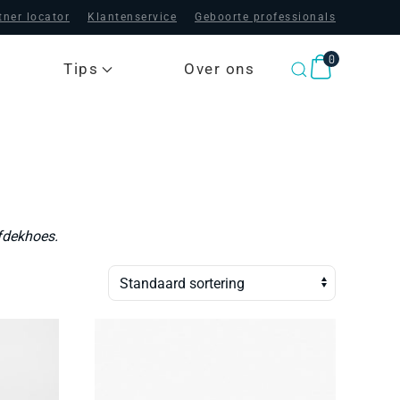
tner locator
Klantenservice
Geboorte professionals
0
Tips
Over ons
fdekhoes.