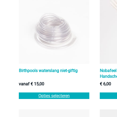
Birthpools waterslang niet-giftig
Nobafeel
Handsch
vanaf
€
15,00
€
6,00
Dit
Opties selecteren
product
heeft
meerdere
variaties.