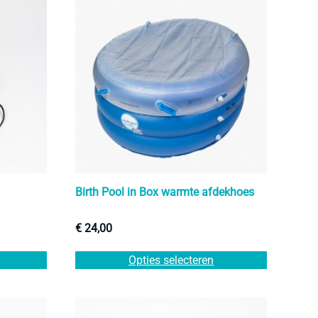
Birth Pool in Box warmte afdekhoes
€
24,00
Dit
Opties selecteren
product
heeft
meerdere
variaties.