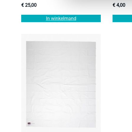
€
25,00
€
4,00
In winkelmand