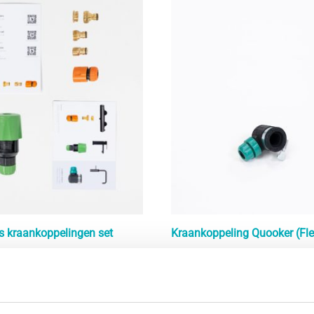
s kraankoppelingen set
Kraankoppeling Quooker (Fle
€
20,00
In winkelmand
In winkelmand