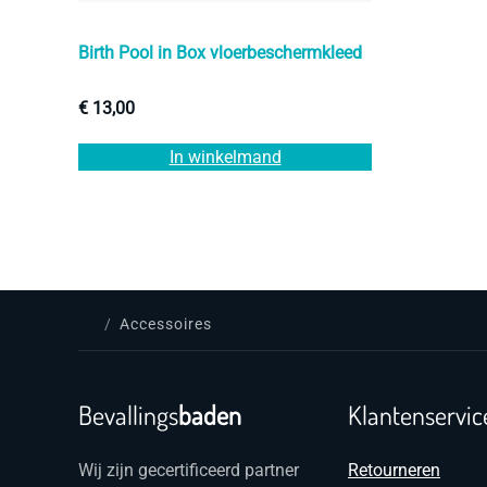
Birth Pool in Box vloerbeschermkleed
€
13,00
In winkelmand
Accessoires
Bevallings
baden
Klantenservic
Wij zijn gecertificeerd partner
Retourneren