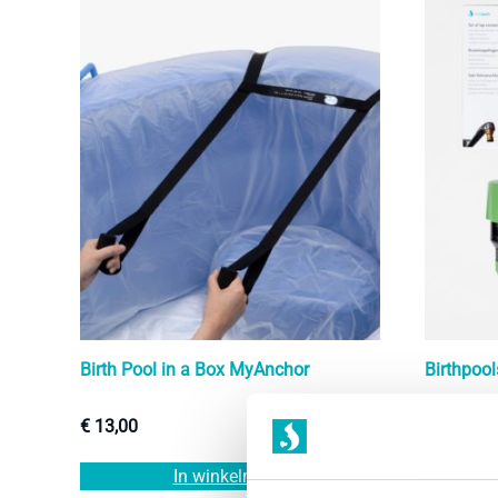
Deze
optie
kan
gekozen
worden
op
de
productpagina
Birth Pool in a Box MyAnchor
Birthpool
€
13,00
€
15,00
In winkelmand