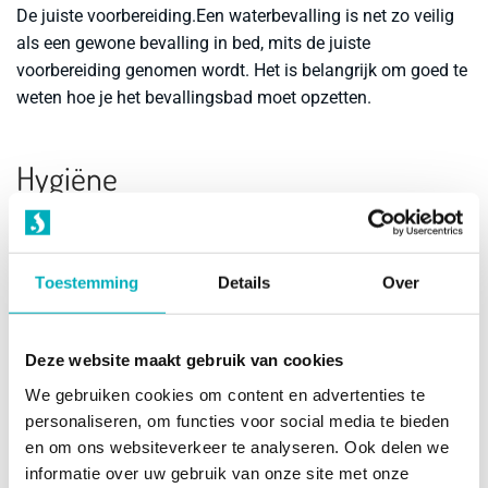
De juiste voorbereiding.
Een waterbevalling is net zo veilig
als een gewone bevalling in bed, mits de juiste
voorbereiding genomen wordt. Het is belangrijk om goed te
weten hoe je het bevallingsbad moet opzetten.
Hygiëne
Controleer de hygiëne.
Hygiëne is enorm belangrijk en heeft
een nauw verband met de veiligheid. Controleer altijd alle
Toestemming
Details
Over
gebruiksartikelen die je bij het bevallingsbad krijgt op
hygiëne. En ook hier geldt weer dat een goede
voorbereiding belangrijk is.
Deze website maakt gebruik van cookies
We gebruiken cookies om content en advertenties te
Gebruiksgemak
personaliseren, om functies voor social media te bieden
en om ons websiteverkeer te analyseren. Ook delen we
informatie over uw gebruik van onze site met onze
Eenvoudig en snel opzetten.
Wanneer je gaat bevallen, is