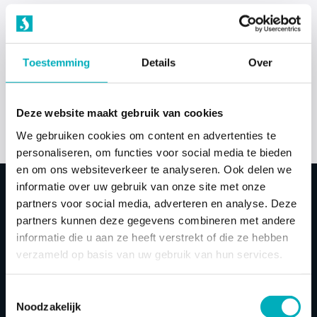
Wat gaat hoe retour bij een huur bevallingsbad?
Toestemming
Details
Over
Krijg ik geld terug als ik het huur bevalbad niet heb
gebruikt?
Waar moet ik op letten bij het retourneren van een
Deze website maakt gebruik van cookies
koop bestelling?
We gebruiken cookies om content en advertenties te
personaliseren, om functies voor social media te bieden
en om ons websiteverkeer te analyseren. Ook delen we
retourneren
informatie over uw gebruik van onze site met onze
partners voor social media, adverteren en analyse. Deze
partners kunnen deze gegevens combineren met andere
informatie die u aan ze heeft verstrekt of die ze hebben
verzameld op basis van uw gebruik van hun services.
Bevallings
baden
Toestemmingsselectie
Noodzakelijk