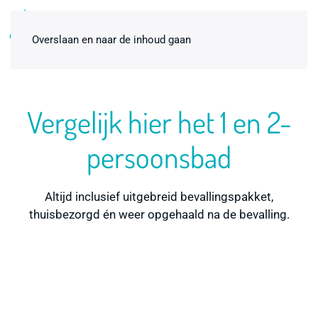
0
Overslaan en naar de inhoud gaan
Vergelijk hier het 1 en 2-
persoonsbad
Altijd inclusief uitgebreid bevallingspakket,
thuisbezorgd én weer opgehaald na de bevalling.
Nobafeel Gynaecologische
Handschoenen
€
6,00
+
ADD