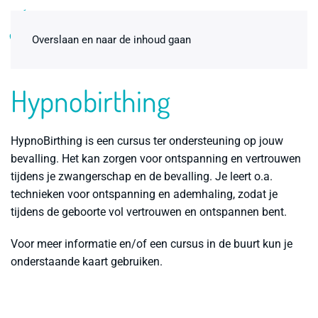
0
Overslaan en naar de inhoud gaan
Hypnobirthing
HypnoBirthing is een cursus ter ondersteuning op jouw
bevalling. Het kan zorgen voor ontspanning en vertrouwen
tijdens je zwangerschap en de bevalling. Je leert o.a.
technieken voor ontspanning en ademhaling, zodat je
tijdens de geboorte vol vertrouwen en ontspannen bent.
Voor meer informatie en/of een cursus in de buurt kun je
Birth Pool in a Box Binnenhoes
onderstaande kaart gebruiken.
€
47,00
Dit
+
ADD
produc
heeft
meerde