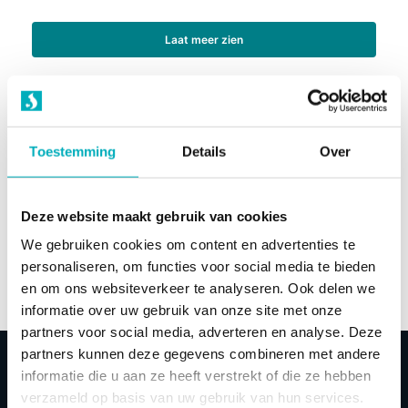
Laat meer zien
Ben je hypnobirthing trainer?
Toestemming
Details
Over
Ben je een hypnobirthing trainer en wil je graag een
vermelding?
Deze website maakt gebruik van cookies
We gebruiken cookies om content en advertenties te
personaliseren, om functies voor social media te bieden
IK WIL ME AANMELDEN
en om ons websiteverkeer te analyseren. Ook delen we
informatie over uw gebruik van onze site met onze
partners voor social media, adverteren en analyse. Deze
partners kunnen deze gegevens combineren met andere
Advies & informatie
Begeleiding & hulp
informatie die u aan ze heeft verstrekt of die ze hebben
Hypnobirthing
verzameld op basis van uw gebruik van hun services.