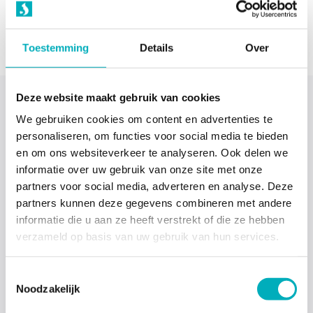
Toestemming
Details
Over
Deze website maakt gebruik van cookies
Kies jij ook voor een
We gebruiken cookies om content en advertenties te
personaliseren, om functies voor social media te bieden
waterbevalling in bad?
en om ons websiteverkeer te analyseren. Ook delen we
informatie over uw gebruik van onze site met onze
partners voor social media, adverteren en analyse. Deze
Je hebt nu kunnen zien hoe andere vrouwen de
partners kunnen deze gegevens combineren met andere
badbevalling ervaren hebben. Wil je meer weten over de
informatie die u aan ze heeft verstrekt of die ze hebben
waterbevalling of wil je meer weten over het bevallingsbad?
verzameld op basis van uw gebruik van hun services.
Lees dan een van de onderstaande advies pagina’s:
Toestemmingsselectie
Noodzakelijk
BEVALLINGSBADEN HUREN OF KOPEN?