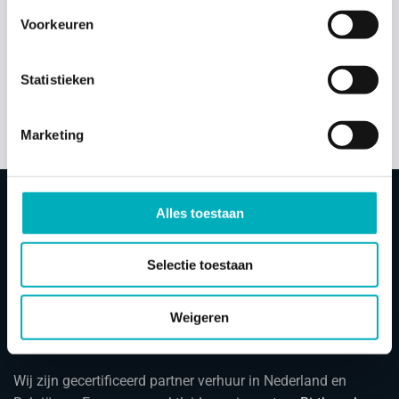
VOORDELEN WATERBEVALLING
Voorkeuren
BADBEVALLING THUIS
Statistieken
Marketing
Bevallen in bad
Ervaringen
Badbevalling video’s
Alles toestaan
Selectie toestaan
Weigeren
Bevallings
baden
Wij zijn gecertificeerd partner verhuur in Nederland en