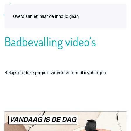
0
Overslaan en naar de inhoud gaan
Badbevalling video’s
Bekijk op deze pagina video’s van badbevallingen.
Bevallingsbad Sky Blue 1-pers.
inclusief standaardpakket huren
€
165,00
+
ADD