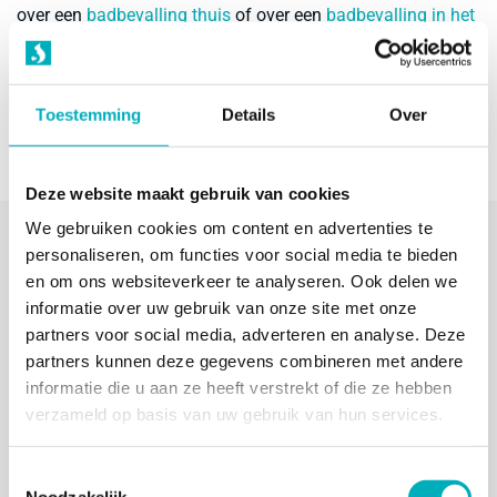
over een
badbevalling thuis
of over een
badbevalling in het
ziekenhuis
. Dus naast de vele voordelen die een
waterbevalling kent, is het ook nog eens net zo veilig als
een andere bevalling.
Toestemming
Details
Over
Deze website maakt gebruik van cookies
We gebruiken cookies om content en advertenties te
personaliseren, om functies voor social media te bieden
Kies jij voor een badbevalling?
en om ons websiteverkeer te analyseren. Ook delen we
informatie over uw gebruik van onze site met onze
partners voor social media, adverteren en analyse. Deze
Nu weet je waarom jij zou moeten kiezen voor een
partners kunnen deze gegevens combineren met andere
waterbevalling. Wil je meer weten over hoe zo’n
informatie die u aan ze heeft verstrekt of die ze hebben
waterbevalling gaat of wil je meer informatie over een
verzameld op basis van uw gebruik van hun services.
bevallingsbad? Lees dan een van de onderstaande
adviespagina’s:
Toestemmingsselectie
Noodzakelijk