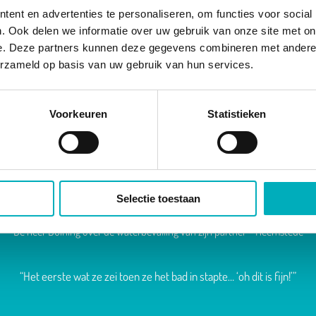
ent en advertenties te personaliseren, om functies voor social
water.
. Ook delen we informatie over uw gebruik van onze site met on
e. Deze partners kunnen deze gegevens combineren met andere i
LEES MEER
erzameld op basis van uw gebruik van hun services.
Voorkeuren
Statistieken
Selectie toestaan
De heer Buining over de waterbevalling van zijn partner – Heemstede
“Het eerste wat ze zei toen ze het bad in stapte… ‘oh dit is fijn!’”