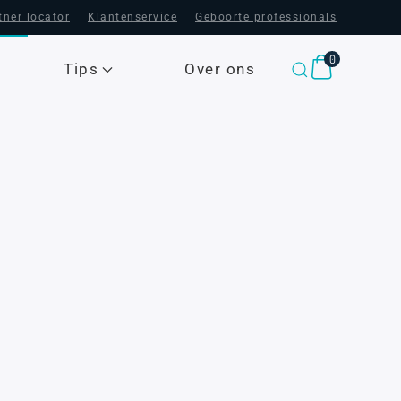
tner locator
Klantenservice
Geboorte professionals
0
Tips
Over ons