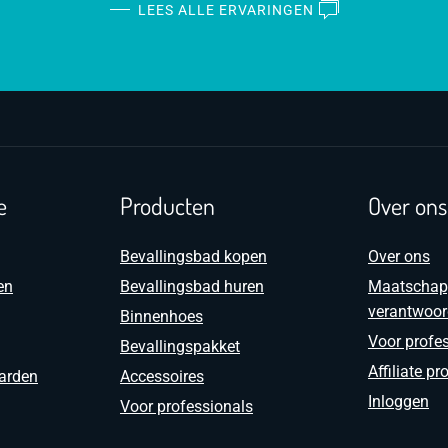
LEES ALLE ERVARINGEN
e
Producten
Over ons
Bevallingsbad kopen
Over ons
en
Bevallingsbad huren
Maatschapp
verantwoo
Binnenhoes
Voor profe
Bevallingspakket
Affiliate 
arden
Accessoires
Inloggen
Voor professionals