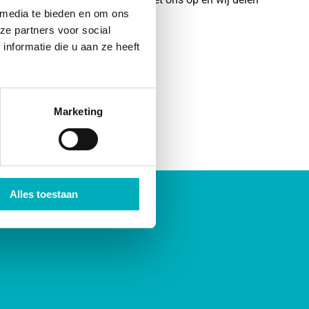
 media te bieden en om ons
dit voor je!
ze partners voor social
nformatie die u aan ze heeft
LEES MEER
Marketing
Alles toestaan