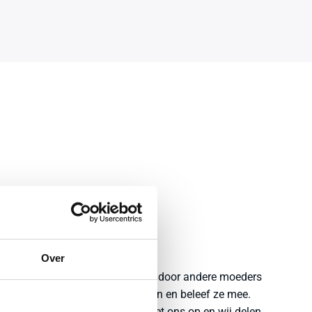
Verhalen
ZIJ GINGEN JE VOOR
Over
Verhalen en ervaringen gedeeld door andere moeders
voor jou. Lees de mooie verhalen en beleef ze mee.
Heb je zelf een ervaring, stuur het ons op en wij delen