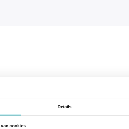
Foto’s
DE BADBEVALLING IN BEELD GEBRACHT
Details
Een foto zegt meer dan duizend woorden. Wij
hebben een serie foto’s voor je geselecteerd,
 van cookies
waardoor je een beeld krijgt van de bevalling in