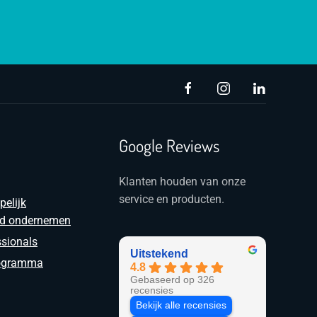
Google Reviews
Klanten houden van onze
service en producten.
elijk
rd ondernemen
ssionals
Uitstekend
programma
4.8
Gebaseerd op 326
recensies
Bekijk alle recensies