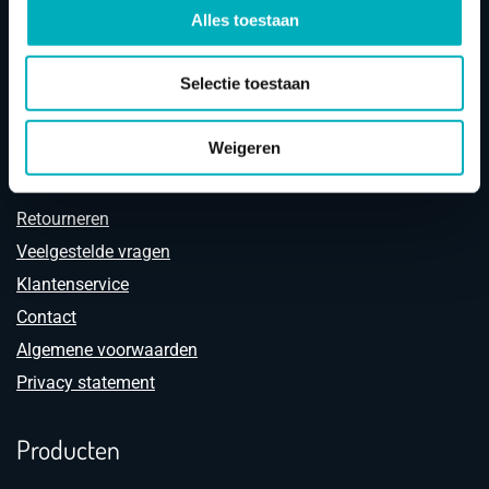
België van Europees marktleider en importeur
Birthpools
.
Alles toestaan
Selectie toestaan
Weigeren
Klantenservice
Retourneren
Veelgestelde vragen
Klantenservice
Contact
Algemene voorwaarden
Privacy statement
Producten