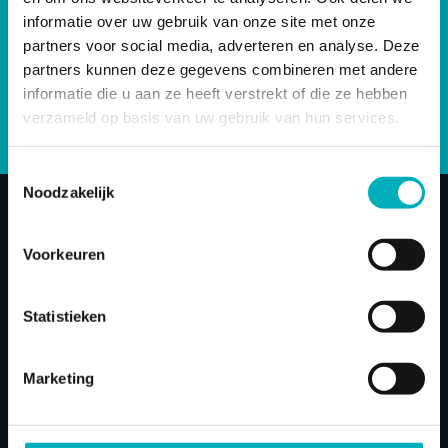
informatie over uw gebruik van onze site met onze
BEVALLINGSBAD HUREN
partners voor social media, adverteren en analyse. Deze
partners kunnen deze gegevens combineren met andere
TOCH LIEVER KOPEN?
informatie die u aan ze heeft verstrekt of die ze hebben
verzameld op basis van uw gebruik van hun services.
Toestemmingsselectie
Noodzakelijk
Advies & informatie
Gebruiktips
Bevallingsbad
instructievideo’s
Voorkeuren
Statistieken
Bevallings
baden
Marketing
Wij zijn gecertificeerd partner verhuur in Nederland en