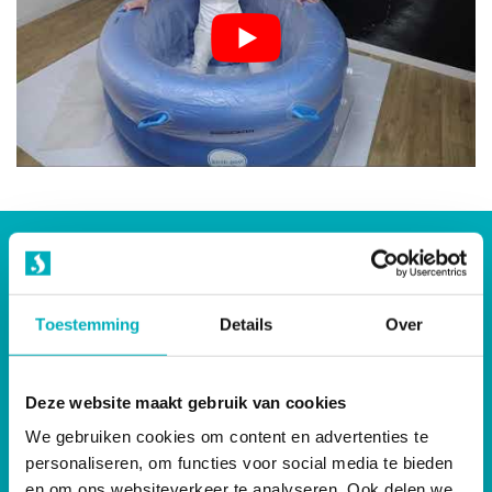
Kies jij voor een badbevalling?
Toestemming
Details
Over
Als je een bevallingsbad bij ons huurt ontvang je deze in de
36e week van jou zwangerschap, altijd inclusief uitgebreid
bevallingspakket. Je bent zeker van een veilige en
Deze website maakt gebruik van cookies
hygiënische badbevalling en kunt gebruik maken van onze
We gebruiken cookies om content en advertenties te
unieke bevallingsgarantie.
personaliseren, om functies voor social media te bieden
en om ons websiteverkeer te analyseren. Ook delen we