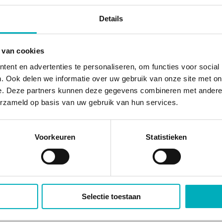
Huren kan vanaf 174,- en gaat het bad na de bevalling weer retour. 
Details
inclusief een compleet bevallingspakket.
 van cookies
EEN OVERZICHT VAN DE KOSTEN
ent en advertenties te personaliseren, om functies voor social
. Ook delen we informatie over uw gebruik van onze site met on
e. Deze partners kunnen deze gegevens combineren met andere i
erzameld op basis van uw gebruik van hun services.
Een vergoeding vanuit de zorgverzekeraar is op dit moment bij v
met jouw zorgverzekeraar voor de polisvoorwaarden en mogelij
Voorkeuren
Statistieken
DECLARATIE MOGELIJKHEDEN
Selectie toestaan