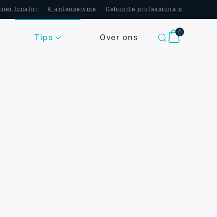
tner locator
Klantenservice
Geboorte professionals
0
Tips
Over ons