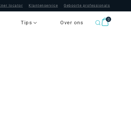
tner locator
Klantenservice
Geboorte professionals
0
Tips
Over ons