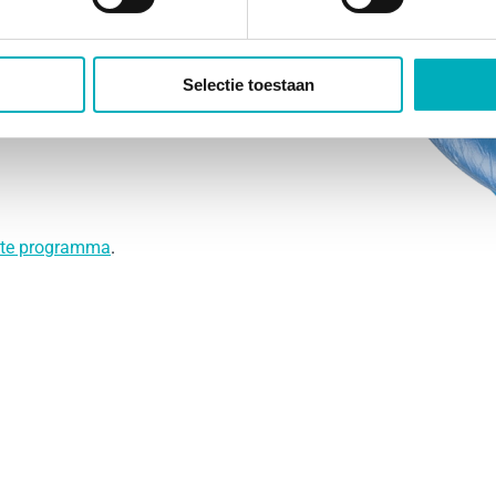
Selectie toestaan
iate programma
.