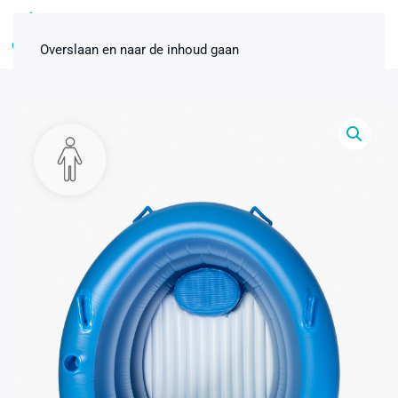
0
Overslaan en naar de inhoud gaan
Badbevallingspakket
thuisbevalling Standaard 1-pers.
€
80,00
+
ADD