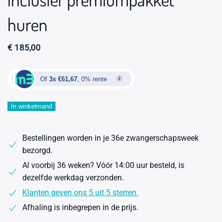
huren
€
185,00
Of
3x €61,67
, 0% rente
Bevallingsbad
In winkelmand
Sky
Blue
Bestellingen worden in je 36e zwangerschapsweek
1-
bezorgd.
pers.
Al voorbij 36 weken? Vóór 14:00 uur besteld, is
inclusief
dezelfde werkdag verzonden.
premiumpakket
huren
Klanten geven ons 5 uit 5 sterren.
aantal
Afhaling is inbegrepen in de prijs.