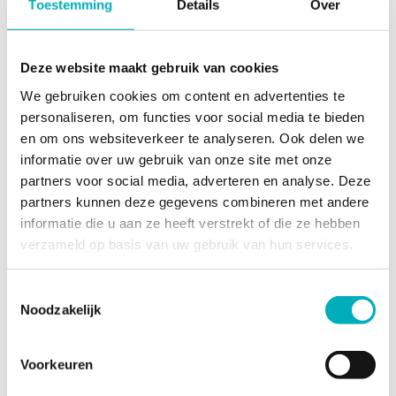
Toestemming
Details
Over
wegwerp spullen ook daar kon gebruiken. Bad zelf was
alleen voor het geval er geen beschikbaar was.
Reactie van de eigenaar:
Beste Tom, Dank voor je
Deze website maakt gebruik van cookies
review, fijn dat je tevreden bent over onze service en
We gebruiken cookies om content en advertenties te
producten! Hartelijke groet, Olga - Team Bevallingsbaden
personaliseren, om functies voor social media te bieden
Agustina Izurieta
en om ons websiteverkeer te analyseren. Ook delen we
1 maand geleden
informatie over uw gebruik van onze site met onze
partners voor social media, adverteren en analyse. Deze
Excelente servicio. La pileta es muy funcional al parto. Muy
partners kunnen deze gegevens combineren met andere
completa. Explicaciones muy claras y el servicio de
informatie die u aan ze heeft verstrekt of die ze hebben
entrega y recogida funciona bien
verzameld op basis van uw gebruik van hun services.
Reactie van de eigenaar:
Hi Agustina, Dank voor je
positieve review, veel geluk met je gezin gewenst!
Toestemmingsselectie
Hartelijke groet, Olga - Team Bevallingsbaden
Noodzakelijk
Misha N.
2 maanden geleden
Voorkeuren