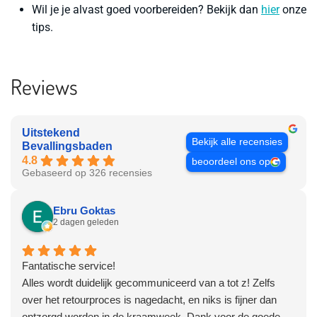
Wil je je alvast goed voorbereiden? Bekijk dan
hier
onze
tips.
Reviews
Uitstekend
Bekijk alle recensies
Bevallingsbaden
4.8
beoordeel ons op
Gebaseerd op 326 recensies
Ebru Goktas
2 dagen geleden
Fantatische service!
Alles wordt duidelijk gecommuniceerd van a tot z! Zelfs
over het retourproces is nagedacht, en niks is fijner dan
ontzorgd worden in de kraamweek. Dank voor de goede