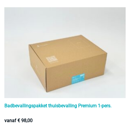
he
m
va
D
op
k
g
w
o
d
pr
Badbevallingspakket thuisbevalling Premium 1-pers.
vanaf
€
98,00
Di