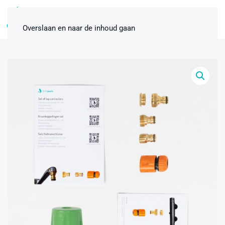
0
Overslaan en naar de inhoud gaan
Nobafeel Gynaecologische
Handschoenen
€
6,00
+
ADD