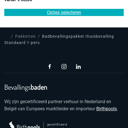
Di
Opties selecteren
pr
he
m
va
Pakketten
Badbevallingspakket thuisbevalling
D
Standaard 1-pers.
op
k
g
w
o
d
Bevallings
baden
pr
Wij zijn gecertificeerd partner verhuur in Nederland en
België van Europees marktleider en importeur
Birthpools
.