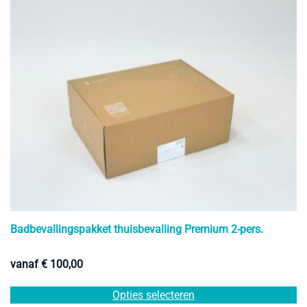
Badbevallingspakket thuisbevalling Premium 2-pers.
vanaf
€
100,00
Di
Opties selecteren
pr