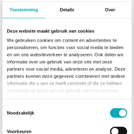
Fantatische service!
Toestemming
Details
Over
Alles wordt duidelijk gecommuniceerd van a tot z! Zelfs
over het retourproces is nagedacht, en niks is fijner dan
ontzorgd worden in de kraamweek. Dank voor de goede
Deze website maakt gebruik van cookies
service en zorg!
We gebruiken cookies om content en advertenties te
personaliseren, om functies voor social media te bieden
Gerrie Mol
en om ons websiteverkeer te analyseren. Ook delen we
4 weken geleden
informatie over uw gebruik van onze site met onze
partners voor social media, adverteren en analyse. Deze
Goede communicatie, snelle levering!
partners kunnen deze gegevens combineren met andere
Ik heb anderhalve dag in het bevalbad gezeten. Helaas is
informatie die u aan ze heeft verstrekt of die ze hebben
onze baby niet in het bad geboren omdat ik er niet meer in
verzameld op basis van uw gebruik van hun services.
kon komen tijdens de persfase.
Het bad haalt de scherpe randjes van de pijn af en geeft
Toestemmingsselectie
veel verlichting. Een aanrader!
Noodzakelijk
Tom Hoogenboom
Voorkeuren
1 maand geleden