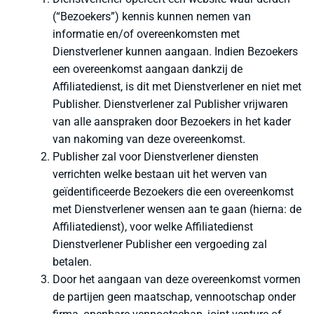
variatie
(“Bezoekers”) kennis kunnen nemen van
Deze
informatie en/of overeenkomsten met
optie
Dienstverlener kunnen aangaan. Indien Bezoekers
kan
een overeenkomst aangaan dankzij de
gekoze
Affiliatedienst, is dit met Dienstverlener en niet met
worden
Publisher. Dienstverlener zal Publisher vrijwaren
op
van alle aanspraken door Bezoekers in het kader
de
produc
van nakoming van deze overeenkomst.
Publisher zal voor Dienstverlener diensten
verrichten welke bestaan uit het werven van
geïdentificeerde Bezoekers die een overeenkomst
met Dienstverlener wensen aan te gaan (hierna: de
Affiliatedienst), voor welke Affiliatedienst
Dienstverlener Publisher een vergoeding zal
betalen.
Door het aangaan van deze overeenkomst vormen
de partijen geen maatschap, vennootschap onder