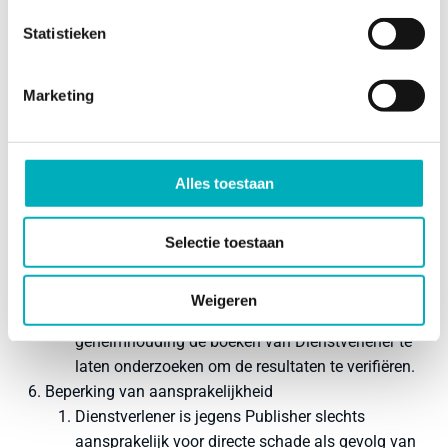
Dienstverlener gerechtigd opgaaf van een BTW-
Statistieken
nummer te verlangen alvorens tot uitbetaling over
te gaan.
Rapportage
Marketing
Ten behoeve van vaststelling van de resultaten zal
Dienstverlener Publisher toegang geven tot een
controlepaneel waarmee inzage verkregen kan
Alles toestaan
worden.
De resultaten zoals gerapporteerd volgens het
vorige lid zijn bindend, tenzij Publisher overtuigend
Selectie toestaan
tegenbewijs kan overleggen. Publisher heeft
daarbij het recht bij een vermoeden van fraude een
Weigeren
onafhankelijke registeraccountant onder
geheimhouding de boeken van Dienstverlener te
laten onderzoeken om de resultaten te verifiëren.
Beperking van aansprakelijkheid
Dienstverlener is jegens Publisher slechts
aansprakelijk voor directe schade als gevolg van