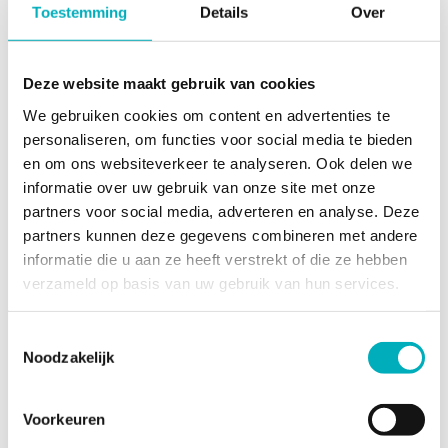
Toestemming
Details
Over
een vergoeding weigeren (afkeuren). Indien
Dienstverlener niet binnen 30 dagen afkeurt, wordt
de vergoeding geacht te zijn goedgekeurd.
Deze website maakt gebruik van cookies
Wanneer sprake is van fraude, is Publisher
hiervoor een onmiddellijk opeisbare contractuele
We gebruiken cookies om content en advertenties te
personaliseren, om functies voor social media te bieden
boete van € 100,- per fraudegebeurtenis
en om ons websiteverkeer te analyseren. Ook delen we
verschuldigd, gemaximeerd op € 15.000,-.
informatie over uw gebruik van onze site met onze
Facturatie en betaling
partners voor social media, adverteren en analyse. Deze
Betaling van verschuldigde vergoedingen zal per
partners kunnen deze gegevens combineren met andere
kwartaal gebeuren. Dienstverlener is echter
informatie die u aan ze heeft verstrekt of die ze hebben
gerechtigd uitbetaling op te schorten indien het uit
verzameld op basis van uw gebruik van hun services.
te betalen bedrag minder is dan € 25,00.
Publisher zal een factuur uitreiken aan
Toestemmingsselectie
Dienstverlener. Hierbij zal elektronisch worden
Noodzakelijk
gefactureerd.
De betalingstermijn van de factuur is 30 dagen na
de daarop vermelde datum.
Voorkeuren
Indien Publisher niet in Nederland gevestigd is, is