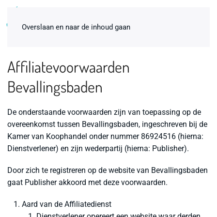
0
Overslaan en naar de inhoud gaan
Affiliatevoorwaarden
Bevallingsbaden
De onderstaande voorwaarden zijn van toepassing op de
overeenkomst tussen Bevallingsbaden, ingeschreven bij de
Kamer van Koophandel onder nummer 86924516 (hierna:
Dienstverlener) en zijn wederpartij (hierna: Publisher).
Badbevallingspakket
thuisbevalling Premium 1-pers.
Door zich te registreren op de website van Bevallingsbaden
gaat Publisher akkoord met deze voorwaarden.
€
98,00
Dit
+
ADD
produc
Aard van de Affiliatedienst
heeft
meerde
Dienstverlener opereert een website waar derden