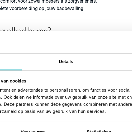
 comfort voor zowel moeders als zorgverleners.
lete voorbereiding op jouw badbevalling.
bevalbad huren?
Details
 van cookies
ent en advertenties te personaliseren, om functies voor social
ijdens de bevalling
. Ook delen we informatie over uw gebruik van onze site met on
e meer nodig om lucht uit het bad te halen
e. Deze partners kunnen deze gegevens combineren met andere i
erzameld op basis van uw gebruik van hun services.
e meegeleverd originele Birth Pool in a Box binnenhoes,
e badbevalling.
Voorkeuren
Statistieken