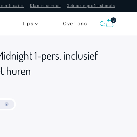
tner locator
Klantenservice
Geboorte professionals
0
Tips
Over ons
idnight 1-pers. inclusief
t huren