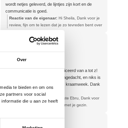
wordt netjes geleverd, de lijntjes zijn kort en de
communicatie is goed.
Reactie van de eigenaar:
Hi Sheila, Dank voor je
review, fijn om te lezen dat je zo tevreden bent over
onze service en producten! Hartelijke groet, Olga -
Team Bevallingsbaden
Ebru Goktas
4 dagen geleden
Over
Fantatische service!
Alles wordt duidelijk gecommuniceerd van a tot z!
Zelfs over het retourproces is nagedacht, en niks is
fijner dan ontzorgd worden in de kraamweek. Dank
 media te bieden en om ons
voor de goede service en zorg!
ze partners voor social
Reactie van de eigenaar:
Beste Ebru, Dank voor
nformatie die u aan ze heeft
je positieve review! Veel geluk met je gezin.
Hartelijke groet, Olga - Team Bevallingsbaden
Gerrie Mol
1 maand geleden
Marketing