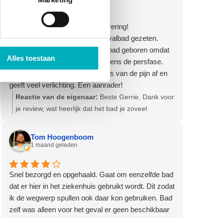
Goede communicatie, snelle levering!
Ik heb anderhalve dag in het bevalbad gezeten.
Helaas is onze baby niet in het bad geboren omdat
Alles toestaan
ik er niet meer in kon komen tijdens de persfase.
Het bad haalt de scherpe randjes van de pijn af en
geeft veel verlichting. Een aanrader!
Reactie van de eigenaar:
Beste Gerrie, Dank voor
je review, wat heerlijk dat het bad je zoveel
verlichting gaf! Veel geluk met je gezin. Hartelijke
groet, Olga - Team Bevallingsbaden
Tom Hoogenboom
1 maand geleden
Snel bezorgd en opgehaald. Gaat om eenzelfde bad
dat er hier in het ziekenhuis gebruikt wordt. Dit zodat
ik de wegwerp spullen ook daar kon gebruiken. Bad
zelf was alleen voor het geval er geen beschikbaar