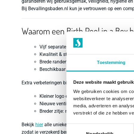
garanderen wij gebruiksgemak, veiligheid, hygiëne en
Bij Bevallingsbaden.nl kun je vertrouwen op een comp
Waarom een Birth Pool in a Box 
Vijf separate luchtkamers
Kwaliteit & stabiliteit
Brede randen
Toestemming
Beschikbaar in verschillende kleuren
Deze website maakt gebruik
Extra verbeteringen bij het Midnight bevallingsbad:
We gebruiken cookies om cont
Kleiner logo en minder tekst: rustiger beeld t
websiteverkeer te analyseren
Nieuwe ventielen bodem en zitje: geen pompj
media, adverteren en analys
Breder zitje: meer comfort
verstrekt of die ze hebben v
Bekijk
hier
alle unieke eigenschappen. Gebruik altijd d
Toestemmingsselectie
zodat je verzekerd bent van een veilige en hygiënisch
Noodzakelijk