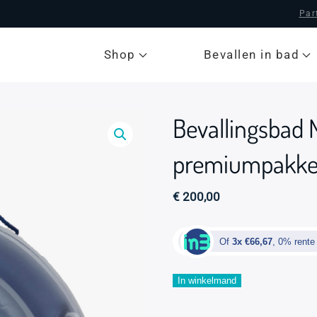
Par
Shop
Bevallen in bad
Bevallingsbad M
premiumpakke
€
200,00
Of
3x €66,67
, 0% rente
Bevallingsbad
In winkelmand
Midnight
1-