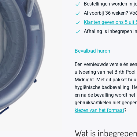
Bestellingen worden in 
pers.
Al voorbij 36 weken? Vóó
inclusief
premiumpakket
Klanten geven ons 5 uit 5
huren
Afhaling is inbegrepen in 
aantal
Bevalbad huren
Een vernieuwde versie én een
uitvoering van het Birth Poo
Midnight. Met dit pakket huur
hygiënische badbevalling. H
en na de bevalling wordt het 
gebruiksartikelen niet geope
kiezen van het formaat
?
Wat is inbegrepe