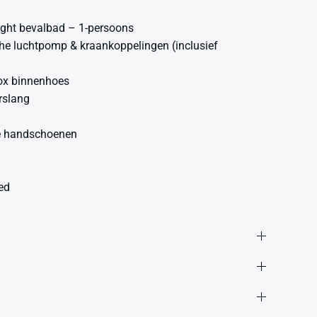
night bevalbad – 1-persoons
he luchtpomp & kraankoppelingen (inclusief
Box binnenhoes
erslang
e handschoenen
ed