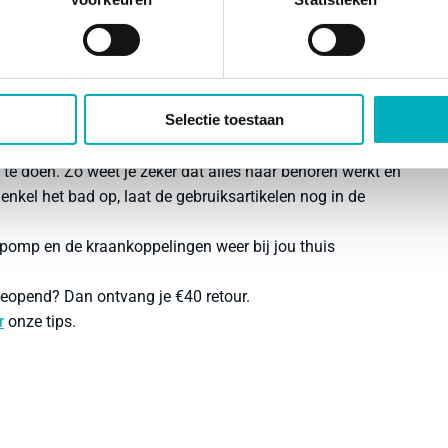
Selectie toestaan
lingen (inclusief Quookerkoppeling) en het pakket met
 Bij de bestelling geef je jouw uitgerekende datum door.
te doen. Zo weet je zeker dat alles naar behoren werkt en
 enkel het bad op, laat de gebruiksartikelen nog in de
pomp en de kraankoppelingen weer bij jou thuis
eopend
? Dan ontvang je
€40
retour.
r
onze tips.