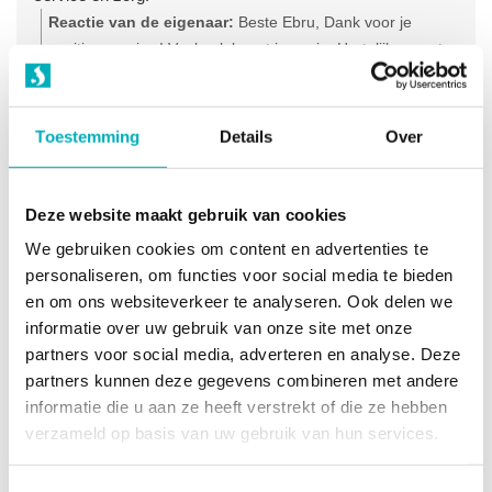
Reactie van de eigenaar:
Beste Ebru, Dank voor je
positieve review! Veel geluk met je gezin. Hartelijke groet,
Olga - Team Bevallingsbaden
Gerrie Mol
1 maand geleden
Toestemming
Details
Over
Goede communicatie, snelle levering!
Deze website maakt gebruik van cookies
Ik heb anderhalve dag in het bevalbad gezeten. Helaas is
We gebruiken cookies om content en advertenties te
onze baby niet in het bad geboren omdat ik er niet meer in
personaliseren, om functies voor social media te bieden
kon komen tijdens de persfase.
en om ons websiteverkeer te analyseren. Ook delen we
Het bad haalt de scherpe randjes van de pijn af en geeft
informatie over uw gebruik van onze site met onze
veel verlichting. Een aanrader!
partners voor social media, adverteren en analyse. Deze
Reactie van de eigenaar:
Beste Gerrie, Dank voor je
partners kunnen deze gegevens combineren met andere
review, wat heerlijk dat het bad je zoveel verlichting gaf!
informatie die u aan ze heeft verstrekt of die ze hebben
Veel geluk met je gezin. Hartelijke groet, Olga - Team
verzameld op basis van uw gebruik van hun services.
Bevallingsbaden
Tom Hoogenboom
1 maand geleden