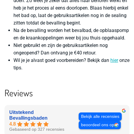
doen. Zo weet je zeker dat alles naar behoren werkt en
heb je het proces al eens doorlopen. Blaas hierbij enkel
het bad op, laat de gebruiksartikelen nog in de sealing
zitten totdat de bevalling begint.
Na de bevalling worden het bevalbad, de opblaaspomp
en de kraankoppelingen weer bij jou thuis opgehaald.
Niet gebruikt en zijn de gebruiksartikelen nog
ongeopend
? Dan ontvang je
€40
retour.
Wil je je alvast goed voorbereiden? Bekijk dan
hier
onze
tips.
Reviews
Uitstekend
Bekijk alle recensies
Bevallingsbaden
4.8
beoordeel ons op
Gebaseerd op 327 recensies