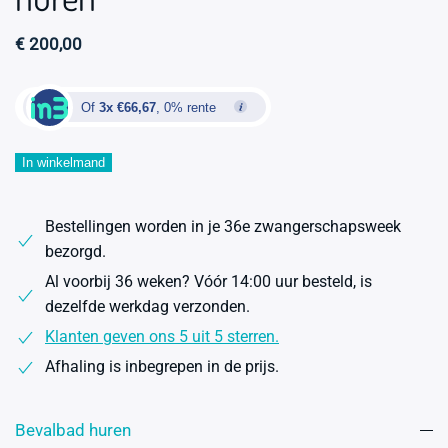
€
200,00
Of
3x €66,67
, 0% rente
Bevallingsbad
In winkelmand
Midnight
2-
Bestellingen worden in je 36e zwangerschapsweek
pers.
bezorgd.
inclusief
Al voorbij 36 weken? Vóór 14:00 uur besteld, is
premiumpakket
dezelfde werkdag verzonden.
huren
aantal
Klanten geven ons 5 uit 5 sterren.
Afhaling is inbegrepen in de prijs.
Bevalbad huren