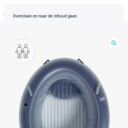
0
Overslaan en naar de inhoud gaan
Birth Pool in Box warmte
afdekhoes - 1-persoons / Mini
€
24,00
+
ADD