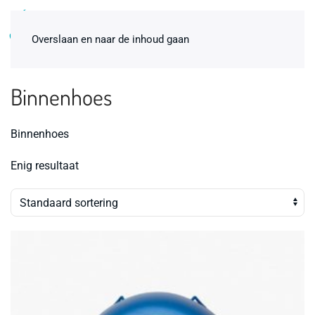
0
Overslaan en naar de inhoud gaan
Binnenhoes
Binnenhoes
Enig resultaat
Bevallingsbad Sky Blue 2-pers.
inclusief premiumpakket huren
€
185,00
+
ADD