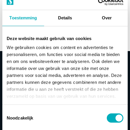
vanaf
€
47,00
Toestemming
Details
Over
Di
Opties selecteren
pr
he
Deze website maakt gebruik van cookies
m
We gebruiken cookies om content en advertenties te
va
personaliseren, om functies voor social media te bieden
D
Binnenhoes
en om ons websiteverkeer te analyseren. Ook delen we
op
informatie over uw gebruik van onze site met onze
k
partners voor social media, adverteren en analyse. Deze
g
partners kunnen deze gegevens combineren met andere
w
informatie die u aan ze heeft verstrekt of die ze hebben
o
verzameld op basis van uw gebruik van hun services.
d
Bevallings
baden
pr
Toestemmingsselectie
Noodzakelijk
Wij zijn gecertificeerd partner verhuur in Nederland en
België van Europees marktleider en importeur
Birthpools
.