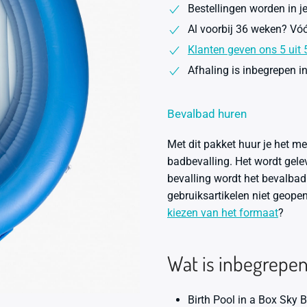
Bestellingen worden in 
2-
Al voorbij 36 weken? Vóó
pers.
inclusief
Klanten geven ons 5 uit 5
premiumpakket
Afhaling is inbegrepen in 
huren
aantal
Bevalbad huren
Met dit pakket huur je het me
badbevalling. Het wordt gel
bevalling wordt het bevalbad 
gebruiksartikelen niet geope
kiezen van het formaat
?
Wat is inbegrepe
Birth Pool in a Box Sky 