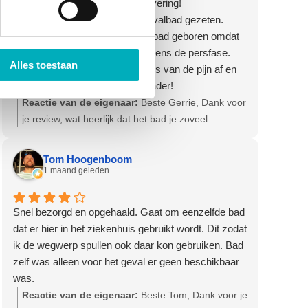
Goede communicatie, snelle levering!
Ik heb anderhalve dag in het bevalbad gezeten.
Helaas is onze baby niet in het bad geboren omdat
ik er niet meer in kon komen tijdens de persfase.
Alles toestaan
Het bad haalt de scherpe randjes van de pijn af en
geeft veel verlichting. Een aanrader!
Reactie van de eigenaar:
Beste Gerrie, Dank voor
je review, wat heerlijk dat het bad je zoveel
verlichting gaf! Veel geluk met je gezin. Hartelijke
groet, Olga - Team Bevallingsbaden
Tom Hoogenboom
1 maand geleden
Snel bezorgd en opgehaald. Gaat om eenzelfde bad
dat er hier in het ziekenhuis gebruikt wordt. Dit zodat
ik de wegwerp spullen ook daar kon gebruiken. Bad
zelf was alleen voor het geval er geen beschikbaar
was.
Reactie van de eigenaar:
Beste Tom, Dank voor je