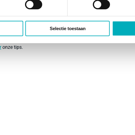
te doen. Zo weet je zeker dat alles naar behoren werkt en
 enkel het bad op, laat de gebruiksartikelen nog in de
pomp en de kraankoppelingen weer bij jou thuis
Selectie toestaan
eopend
? Dan ontvang je
€40
retour.
r
onze tips.