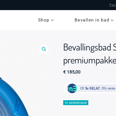
Par
Shop
Bevallen in bad
Bevallingsbad S
premiumpakke
€
185,00
Of
3x €61,67
, 0% rente
Bevallingsbad
In winkelmand
Sky
Blue