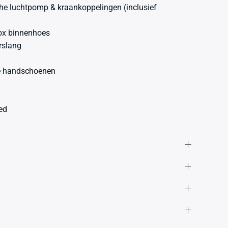
he luchtpomp & kraankoppelingen (inclusief
Box binnenhoes
erslang
e handschoenen
ed