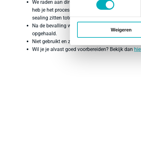
We raden aan direct na ontvangst een proefopzet 
heb je het proces al eens doorlopen. Blaas hierbij
sealing zitten totdat de bevalling begint.
Na de bevalling worden het bevalbad, de opblaas
Weigeren
opgehaald.
Niet gebruikt en zijn de gebruiksartikelen nog
ong
Wil je je alvast goed voorbereiden? Bekijk dan
hie