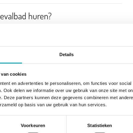
bevalbad huren?
Details
 van cookies
e meegeleverd originele Birth Pool in a Box binnenhoes,
e badbevalling.
ent en advertenties te personaliseren, om functies voor social
. Ook delen we informatie over uw gebruik van onze site met on
e. Deze partners kunnen deze gegevens combineren met andere i
erzameld op basis van uw gebruik van hun services.
lingen (inclusief Quookerkoppeling) en het pakket met
Voorkeuren
Statistieken
 Bij de bestelling geef je jouw uitgerekende datum door.