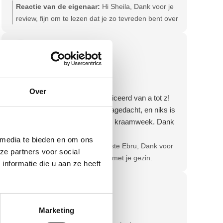
Reactie van de eigenaar:
Hi Sheila, Dank voor je
review, fijn om te lezen dat je zo tevreden bent over
onze service en producten! Hartelijke groet, Olga -
Team Bevallingsbaden
Ebru Goktas
3 dagen geleden
Fantatische service!
Over
Alles wordt duidelijk gecommuniceerd van a tot z!
Zelfs over het retourproces is nagedacht, en niks is
fijner dan ontzorgd worden in de kraamweek. Dank
voor de goede service en zorg!
 media te bieden en om ons
Reactie van de eigenaar:
Beste Ebru, Dank voor
ze partners voor social
je positieve review! Veel geluk met je gezin.
nformatie die u aan ze heeft
Hartelijke groet, Olga - Team Bevallingsbaden
Gerrie Mol
4 weken geleden
Marketing