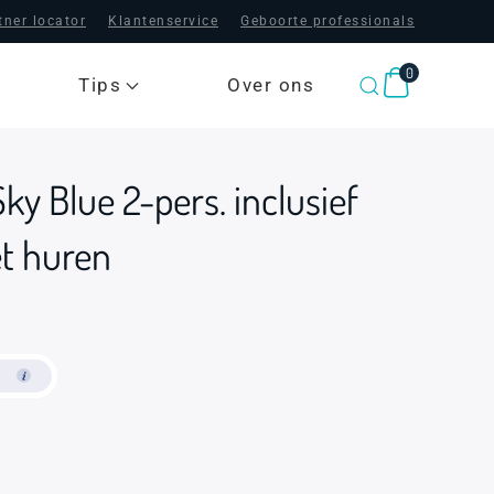
tner locator
Klantenservice
Geboorte professionals
0
Tips
Over ons
ky Blue 2-pers. inclusief
t huren