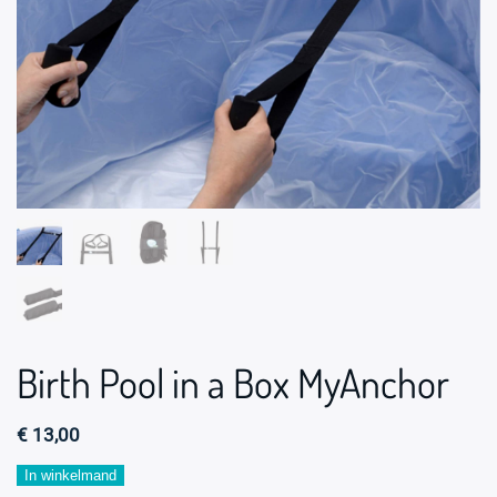
Birth Pool in a Box MyAnchor
€
13,00
Birth
In winkelmand