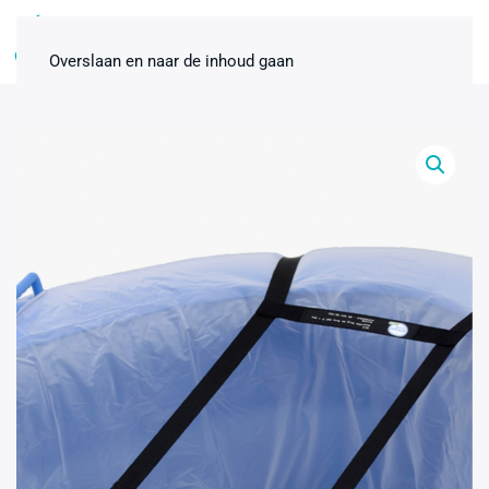
0
Overslaan en naar de inhoud gaan
Bevallingsbad Midnight 2-pers.
inclusief premiumpakket huren
(kopie) - Ja
€
200,00
+
ADD