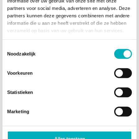
informatie over uw gebruik van onze site met onze
partners voor social media, adverteren en analyse. Deze
partners kunnen deze gegevens combineren met andere
informatie die u aan ze heeft verstrekt of die ze hebben
verzameld op basis van uw gebruik van hun services.
Birth Pool in Box warmte afdekhoes
Toestemmingsselectie
Noodzakelijk
€
24,00
Di
Opties selecteren
Voorkeuren
pr
he
m
Statistieken
va
D
Marketing
op
k
g
w
Alles toestaan