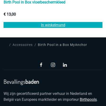
Birth Pool in Box vloerbeschermkleed
€
13,00
In winkelmand
Accessoires
Birth Pool in a Box MyAnchor
Bevallings
baden
Wij zijn gecertificeerd partner verhuur in Nederland en
België van Europees marktleider en importeur
Birthpools
.