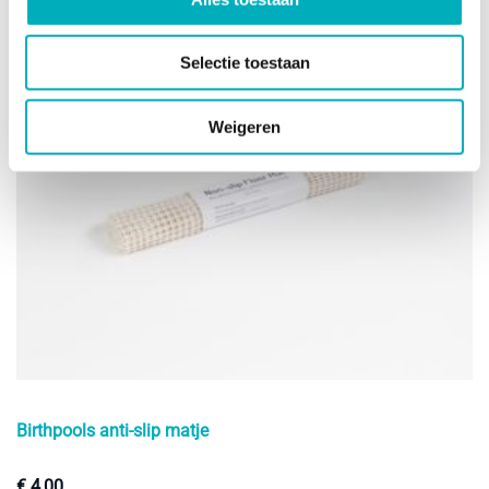
o
d
Selectie toestaan
pr
Weigeren
Birthpools anti-slip matje
€
4,00