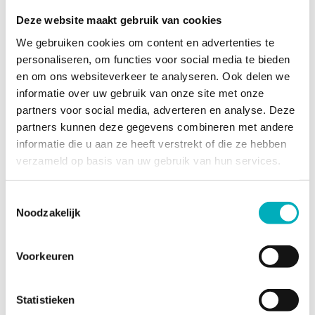
Deze website maakt gebruik van cookies
Fantatische service!
We gebruiken cookies om content en advertenties te
Alles wordt duidelijk gecommuniceerd van a tot z! Zelfs
personaliseren, om functies voor social media te bieden
over het retourproces is nagedacht, en niks is fijner dan
en om ons websiteverkeer te analyseren. Ook delen we
ontzorgd worden in de kraamweek. Dank voor de goede
informatie over uw gebruik van onze site met onze
service en zorg!
partners voor social media, adverteren en analyse. Deze
Reactie van de eigenaar:
Beste Ebru, Dank voor je
partners kunnen deze gegevens combineren met andere
positieve review! Veel geluk met je gezin. Hartelijke groet,
informatie die u aan ze heeft verstrekt of die ze hebben
Olga - Team Bevallingsbaden
verzameld op basis van uw gebruik van hun services.
Gerrie Mol
4 weken geleden
Toestemmingsselectie
Noodzakelijk
Goede communicatie, snelle levering!
Ik heb anderhalve dag in het bevalbad gezeten. Helaas is
Voorkeuren
onze baby niet in het bad geboren omdat ik er niet meer in
kon komen tijdens de persfase.
Het bad haalt de scherpe randjes van de pijn af en geeft
Statistieken