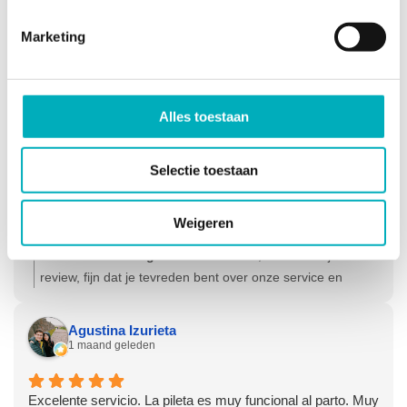
veel verlichting. Een aanrader!
Reactie van de eigenaar:
Beste Gerrie, Dank voor je
Marketing
review, wat heerlijk dat het bad je zoveel verlichting gaf!
Veel geluk met je gezin. Hartelijke groet, Olga - Team
Bevallingsbaden
Tom Hoogenboom
1 maand geleden
Alles toestaan
Snel bezorgd en opgehaald. Gaat om eenzelfde bad dat er
Selectie toestaan
hier in het ziekenhuis gebruikt wordt. Dit zodat ik de
wegwerp spullen ook daar kon gebruiken. Bad zelf was
Weigeren
alleen voor het geval er geen beschikbaar was.
Reactie van de eigenaar:
Beste Tom, Dank voor je
review, fijn dat je tevreden bent over onze service en
producten! Hartelijke groet, Olga - Team Bevallingsbaden
Agustina Izurieta
1 maand geleden
Excelente servicio. La pileta es muy funcional al parto. Muy