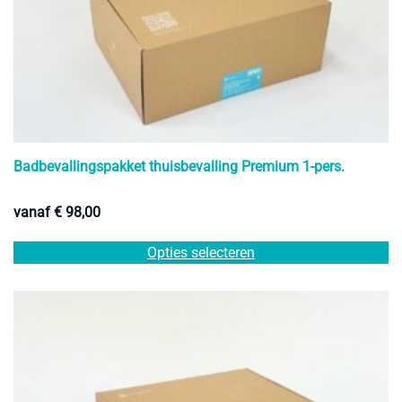
Badbevallingspakket thuisbevalling Premium 1-pers.
vanaf
€
98,00
Di
Opties selecteren
pr
he
m
va
D
op
k