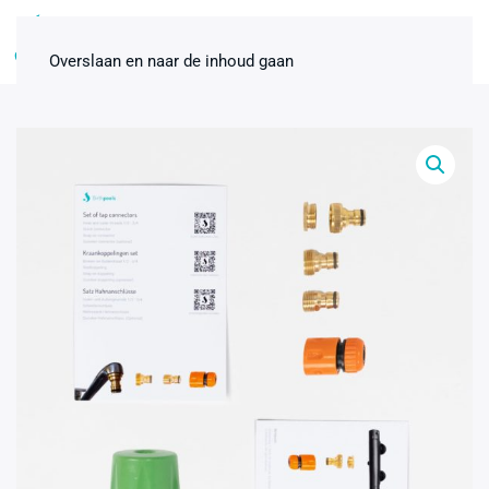
0
Overslaan en naar de inhoud gaan
Bevallingsbad Midnight 2-pers.
inclusief premiumpakket huren
(kopie) - Ja
€
200,00
+
ADD