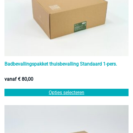
g
w
o
d
pr
Badbevallingspakket thuisbevalling Standaard 1-pers.
vanaf
€
80,00
Di
Opties selecteren
pr
he
m
va
D
op