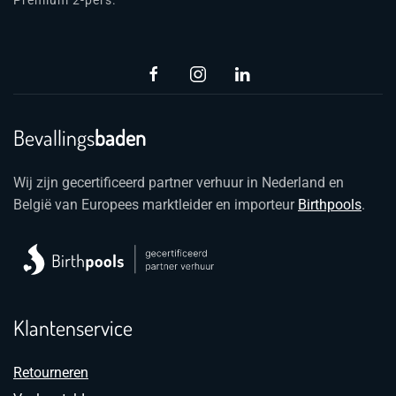
op
k
g
w
o
d
Bevallings
baden
pr
Wij zijn gecertificeerd partner verhuur in Nederland en
België van Europees marktleider en importeur
Birthpools
.
Klantenservice
Retourneren