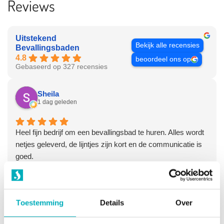
Reviews
Uitstekend
Bekijk alle recensies
Bevallingsbaden
4.8
beoordeel ons op
Gebaseerd op 327 recensies
Sheila
1 dag geleden
Heel fijn bedrijf om een bevallingsbad te huren. Alles wordt
netjes geleverd, de lijntjes zijn kort en de communicatie is
goed.
Reactie van de eigenaar:
Hi Sheila, Dank voor je review,
fijn om te lezen dat je zo tevreden bent over onze service
en producten! Hartelijke groet, Olga - Team
Toestemming
Details
Over
Bevallingsbaden
Ebru Goktas
3 dagen geleden