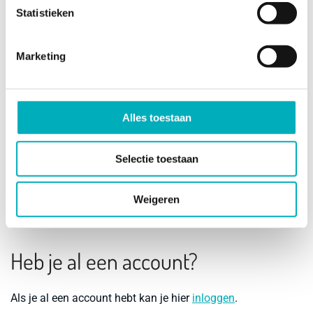
Hoe ga je Bevallingsbaden promoten?
Statistieken
Marketing
Ik ben werkzaam in de geboortezorg
Ik ga akkoord met de
affiliate voorwaarden
van
Alles toestaan
Bevallingsbaden.
*
Selectie toestaan
Weigeren
Heb je al een account?
Als je al een account hebt kan je hier
inloggen
.