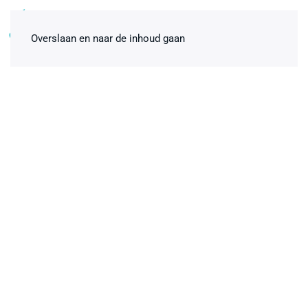
0
Overslaan en naar de inhoud gaan
Badbevallingspakket
thuisbevalling Premium 1-pers.
€
113,00
+
ADD