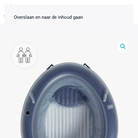
0
Overslaan en naar de inhoud gaan
Badbevallingspakket
thuisbevalling Standaard 1-pers.
€
80,00
+
ADD