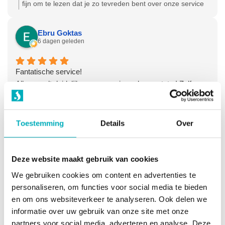
fijn om te lezen dat je zo tevreden bent over onze service
en producten! Hartelijke groet, Olga - Team
Bevallingsbaden
Ebru Goktas
6 dagen geleden
Fantatische service!
Alles wordt duidelijk gecommuniceerd van a tot z! Zelfs
over het retourproces is nagedacht, en niks is fijner dan
ontzorgd worden in de kraamweek. Dank voor de goede
service en zorg!
Toestemming
Details
Over
Reactie van de eigenaar:
Beste Ebru, Dank voor je
positieve review! Veel geluk met je gezin. Hartelijke groet,
Olga - Team Bevallingsbaden
Deze website maakt gebruik van cookies
Gerrie Mol
We gebruiken cookies om content en advertenties te
1 maand geleden
personaliseren, om functies voor social media te bieden
en om ons websiteverkeer te analyseren. Ook delen we
informatie over uw gebruik van onze site met onze
Goede communicatie, snelle levering!
partners voor social media, adverteren en analyse. Deze
Ik heb anderhalve dag in het bevalbad gezeten. Helaas is