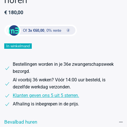
€
180,00
Of
3x €60,00
, 0% rente
Bevallingsbad
In winkelmand
Midnight
2-
Bestellingen worden in je 36e zwangerschapsweek
pers.
bezorgd.
inclusief
Al voorbij 36 weken? Vóór 14:00 uur besteld, is
standaardpakket
dezelfde werkdag verzonden.
huren
aantal
Klanten geven ons 5 uit 5 sterren.
Afhaling is inbegrepen in de prijs.
Bevalbad huren