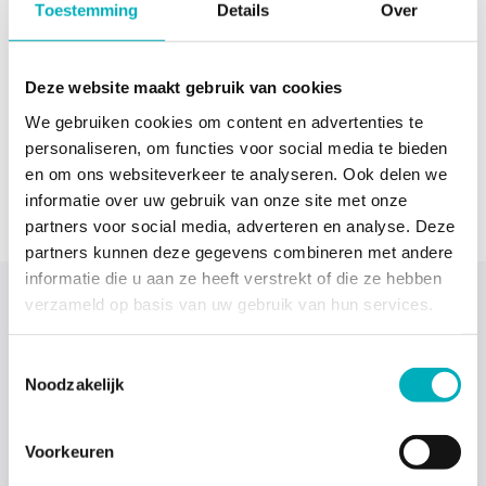
Toestemming
Details
Over
worden dezelfde dag verstuurd
(mits voor 14:00 besteld).
Wij hebben voldoende verhuurbaden op voorraad.
Deze website maakt gebruik van cookies
Ook voor eventuele spoedleveringen.
We gebruiken cookies om content en advertenties te
personaliseren, om functies voor social media te bieden
Door de enorme drukte bij de vervoerders dien je wel
en om ons websiteverkeer te analyseren. Ook delen we
rekening te houden met een mogelijke vertraagde
informatie over uw gebruik van onze site met onze
bezorging van 1 tot 2 werkdagen extra.
partners voor social media, adverteren en analyse. Deze
partners kunnen deze gegevens combineren met andere
informatie die u aan ze heeft verstrekt of die ze hebben
verzameld op basis van uw gebruik van hun services.
Verzending
Toestemmingsselectie
Noodzakelijk
Wij verzenden met PostNL. PostNL is een betrouwbare
partner in pakketbezorging en heeft passende maatregelen
toegepast. Zij volgen daarbij de algemene richtlijnen en
Voorkeuren
aanwijzingen van het RIVM en andere autoriteiten.