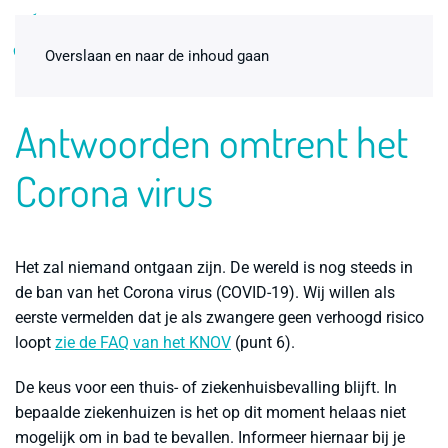
0
Overslaan en naar de inhoud gaan
Antwoorden omtrent het
Corona virus
Het zal niemand ontgaan zijn. De wereld is nog steeds in
de ban van het Corona virus (COVID-19). Wij willen als
eerste vermelden dat je als zwangere geen verhoogd risico
Badbevallingspakket
loopt
zie de FAQ van het KNOV
(punt 6).
thuisbevalling Premium 1-pers.
€
98,00
Dit
+
ADD
De keus voor een thuis- of ziekenhuisbevalling blijft. In
produc
bepaalde ziekenhuizen is het op dit moment helaas niet
heeft
mogelijk om in bad te bevallen. Informeer hiernaar bij je
meerde