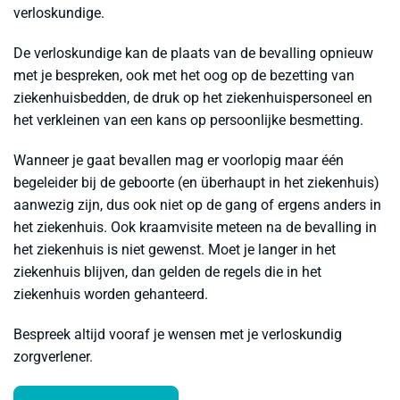
verloskundige.
variatie
Deze
De verloskundige kan de plaats van de bevalling opnieuw
optie
met je bespreken, ook met het oog op de bezetting van
kan
gekoze
ziekenhuisbedden, de druk op het ziekenhuispersoneel en
worden
het verkleinen van een kans op persoonlijke besmetting.
op
de
Wanneer je gaat bevallen mag er voorlopig maar één
produc
begeleider bij de geboorte (en überhaupt in het ziekenhuis)
aanwezig zijn, dus ook niet op de gang of ergens anders in
het ziekenhuis. Ook kraamvisite meteen na de bevalling in
het ziekenhuis is niet gewenst. Moet je langer in het
ziekenhuis blijven, dan gelden de regels die in het
ziekenhuis worden gehanteerd.
Bespreek altijd vooraf je wensen met je verloskundig
zorgverlener.