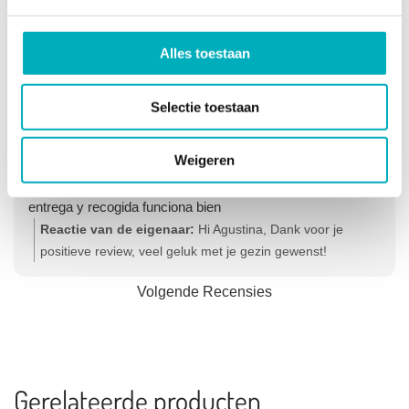
Reactie van de eigenaar:
Beste Tom, Dank voor je
review, fijn dat je tevreden bent over onze service en
Alles toestaan
producten! Hartelijke groet, Olga - Team Bevallingsbaden
Agustina Izurieta
Selectie toestaan
1 maand geleden
Weigeren
Excelente servicio. La pileta es muy funcional al parto. Muy
completa. Explicaciones muy claras y el servicio de
entrega y recogida funciona bien
Reactie van de eigenaar:
Hi Agustina, Dank voor je
positieve review, veel geluk met je gezin gewenst!
Hartelijke groet, Olga - Team Bevallingsbaden
Volgende Recensies
Gerelateerde producten