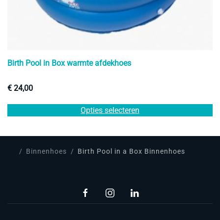
Birth Pool in Box warmte afdekhoes
€
24,00
Di
Opties selecteren
pr
he
m
va
Binnenhoes
Birth Pool in a Box Binnenhoes
D
op
k
g
w