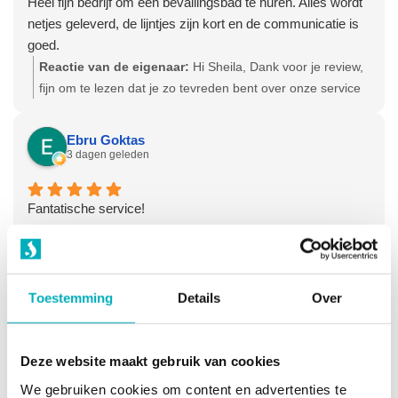
Heel fijn bedrijf om een bevallingsbad te huren. Alles wordt
netjes geleverd, de lijntjes zijn kort en de communicatie is
goed.
Reactie van de eigenaar:
Hi Sheila, Dank voor je review,
fijn om te lezen dat je zo tevreden bent over onze service
en producten! Hartelijke groet, Olga - Team
Bevallingsbaden
Ebru Goktas
3 dagen geleden
Fantatische service!
Alles wordt duidelijk gecommuniceerd van a tot z! Zelfs
over het retourproces is nagedacht, en niks is fijner dan
ontzorgd worden in de kraamweek. Dank voor de goede
service en zorg!
Toestemming
Details
Over
Reactie van de eigenaar:
Beste Ebru, Dank voor je
positieve review! Veel geluk met je gezin. Hartelijke groet,
Olga - Team Bevallingsbaden
Deze website maakt gebruik van cookies
Gerrie Mol
We gebruiken cookies om content en advertenties te