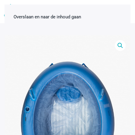
0
Overslaan en naar de inhoud gaan
Badbevallingspakket
thuisbevalling Standaard 2-pers.
€
118,00
+
ADD