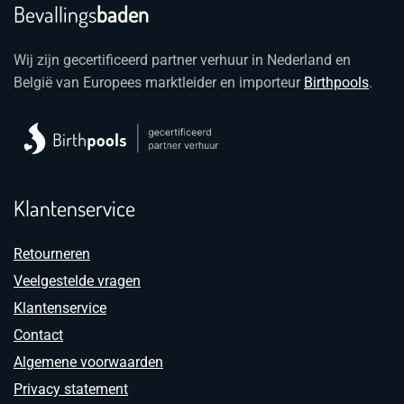
o
Bevallings
baden
d
pr
Wij zijn gecertificeerd partner verhuur in Nederland en
België van Europees marktleider en importeur
Birthpools
.
Klantenservice
Retourneren
Veelgestelde vragen
Klantenservice
Contact
Algemene voorwaarden
Privacy statement