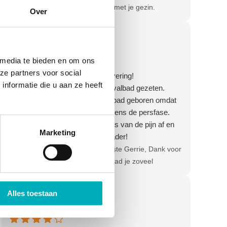
je positieve review! Veel geluk met je gezin.
Over
Hartelijke groet, Olga - Team Bevallingsbaden
Gerrie Mol
4 weken geleden
 media te bieden en om ons
ze partners voor social
Goede communicatie, snelle levering!
nformatie die u aan ze heeft
Ik heb anderhalve dag in het bevalbad gezeten.
Helaas is onze baby niet in het bad geboren omdat
ik er niet meer in kon komen tijdens de persfase.
Het bad haalt de scherpe randjes van de pijn af en
Marketing
geeft veel verlichting. Een aanrader!
Reactie van de eigenaar:
Beste Gerrie, Dank voor
je review, wat heerlijk dat het bad je zoveel
verlichting gaf! Veel geluk met je gezin. Hartelijke
groet, Olga - Team Bevallingsbaden
Tom Hoogenboom
Alles toestaan
1 maand geleden