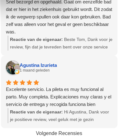
Snel bezorgd en opgehaald. Gaat om eenzelfde bad
dat er hier in het ziekenhuis gebruikt wordt. Dit zodat
ik de wegwerp spullen ook daar kon gebruiken. Bad
zelf was alleen voor het geval er geen beschikbaar
was.
Reactie van de eigenaar:
Beste Tom, Dank voor je
review, fijn dat je tevreden bent over onze service
en producten! Hartelijke groet, Olga - Team
Bevallingsbaden
Agustina Izurieta
1 maand geleden
Excelente servicio. La pileta es muy funcional al
parto. Muy completa. Explicaciones muy claras y el
servicio de entrega y recogida funciona bien
Reactie van de eigenaar:
Hi Agustina, Dank voor
je positieve review, veel geluk met je gezin
gewenst! Hartelijke groet, Olga - Team
Volgende Recensies
Bevallingsbaden