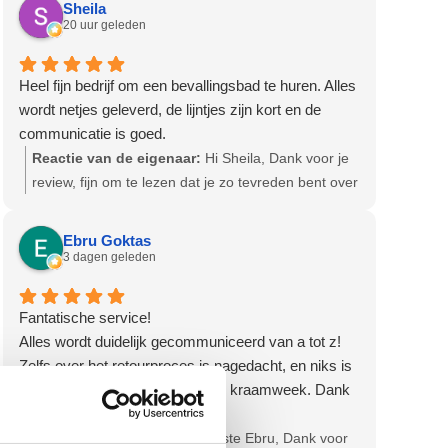
Sheila
20 uur geleden
Heel fijn bedrijf om een bevallingsbad te huren. Alles
wordt netjes geleverd, de lijntjes zijn kort en de
communicatie is goed.
Reactie van de eigenaar:
Hi Sheila, Dank voor je
review, fijn om te lezen dat je zo tevreden bent over
onze service en producten! Hartelijke groet, Olga -
Team Bevallingsbaden
Ebru Goktas
3 dagen geleden
Fantatische service!
Alles wordt duidelijk gecommuniceerd van a tot z!
Zelfs over het retourproces is nagedacht, en niks is
fijner dan ontzorgd worden in de kraamweek. Dank
voor de goede service en zorg!
Reactie van de eigenaar:
Beste Ebru, Dank voor