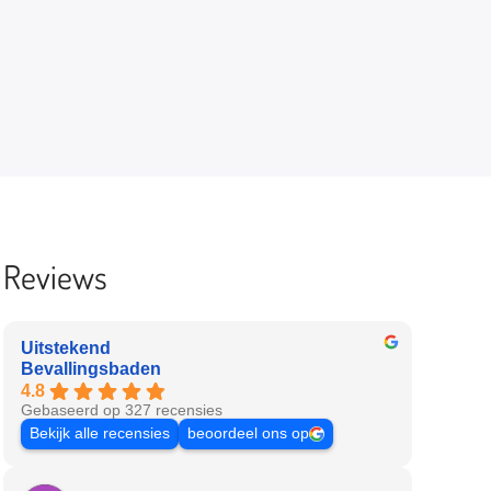
Reviews
Uitstekend
Bevallingsbaden
4.8
Gebaseerd op 327 recensies
Bekijk alle recensies
beoordeel ons op