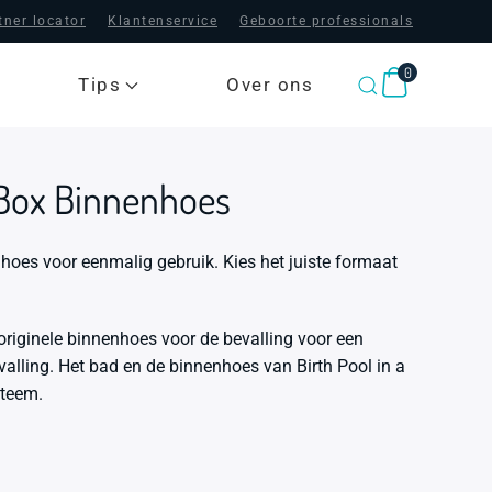
tner locator
Klantenservice
Geboorte professionals
0
Tips
Over ons
a Box Binnenhoes
nhoes voor eenmalig gebruik. Kies het juiste formaat
 originele binnenhoes voor de bevalling voor een
valling. Het bad en de binnenhoes van Birth Pool in a
steem.