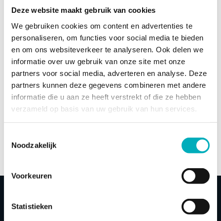
prima accessoires. Wij zullen jullie baden dan ook aan
Deze website maakt gebruik van cookies
iedereen aanbevelen. Hartelijk dank voor het mede mogelijk
We gebruiken cookies om content en advertenties te
maken van deze fantastische bevalling en mochten we in
personaliseren, om functies voor social media te bieden
de toekomst nog een kindje krijgen dan komen we zeker
en om ons websiteverkeer te analyseren. Ook delen we
terug.
informatie over uw gebruik van onze site met onze
partners voor social media, adverteren en analyse. Deze
De heer Buining over de waterbevalling van zijn partner –
partners kunnen deze gegevens combineren met andere
Heemstede
informatie die u aan ze heeft verstrekt of die ze hebben
verzameld op basis van uw gebruik van hun services.
KIJK HIER VOOR MEER ERVARINGEN
Toestemmingsselectie
Noodzakelijk
Voorkeuren
Bevallen in bad
Ervaringen
Badbevalling
ervaringen
Het eerste wat ze zei toen ze het bad in
Statistieken
stapte… ‘oh dit is fijn!