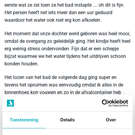
eerste wat ze zei toen ze het bad instapte …. oh dit is fijn.
Het persen heeft net iets meer dan een uur geduurd
waardoor het water ook niet erg kon afkoelen.
Het moment dat onze dochter werd geboren was heel mooi,
omdat de overgang zo geleidelijk ging. Het kindje heeft heel
erg weinig stress ondervonden. Fijn dat er een schepje
bijzat waarmee we het water tijdens het uitdrijven schoon
konden houden.
Het lozen van het bad de volgende dag ging super en
tevens het opruimen was eenvoudig omdat ik alles in de
binnenhoes kon vouwen en zo in de afvalcontainer heb
geloosd.
Al met al kijken we terug op een heel geslaagde bevalling
Toestemming
Details
Over
die exact verlopen is zowel we hadden gewenst. We waren
meer dan tevreden over jullie bad. Duidelijke instructies en