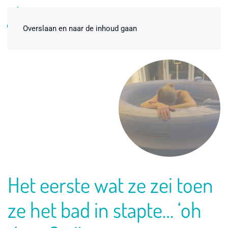
0
Overslaan en naar de inhoud gaan
Badbevallingspakket
Het eerste wat ze zei toen
thuisbevalling Premium 2-pers.
€
135,00
+
ADD
ze het bad in stapte… ‘oh