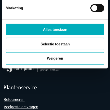
Marketing
Alles toestaan
Bevallings
baden
Selectie toestaan
Wij zijn gecertificeerd partner verhuur in Nederland en
België van Europees marktleider en importeur
Birthpools
.
Weigeren
Klantenservice
Retourneren
Veelgestelde vragen