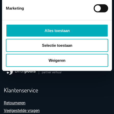
Marketing
Alles toestaan
Bevallings
baden
Selectie toestaan
Wij zijn gecertificeerd partner verhuur in Nederland en
België van Europees marktleider en importeur
Birthpools
.
Weigeren
Klantenservice
Retourneren
Veelgestelde vragen