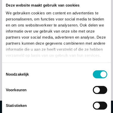
Als je bij ons de accessoires op een werkdag bestelt vóór
Deze website maakt gebruik van cookies
14:00, worden deze dezelfde dag nog naar je verstuurd. Wij
We gebruiken cookies om content en advertenties te
leveren alle originele accessoires van Birth Pool in a Box.
personaliseren, om functies voor social media te bieden
Als het nodig is maak je gebruik van ons uitgebreide
en om ons websiteverkeer te analyseren. Ook delen we
retourrecht.
informatie over uw gebruik van onze site met onze
partners voor social media, adverteren en analyse. Deze
Wil je liever een bevallingsbad huren inclusief alle
partners kunnen deze gegevens combineren met andere
benodigdheden?
informatie die u aan ze heeft verstrekt of die ze hebben
verzameld op basis van uw gebruik van hun services.
HUUR EEN BEVALLINGSBAD
Toestemmingsselectie
Noodzakelijk
KOOP EEN BEVALLINGSBAD
Voorkeuren
Statistieken
Shop
Bevallingsbad accessoires