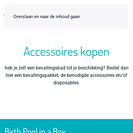
0
Overslaan en naar de inhoud gaan
Accessoires kopen
heb je zelf een bevallingsbad tot je beschikking? Bestel dan
hier een bevallingspakket, de benodigde accessoires en/of
disposables.
Birth Pool in a Box Binnenhoes -
2-persoons / Normaal
€
49,00
+
ADD
Birth Pool in a Box