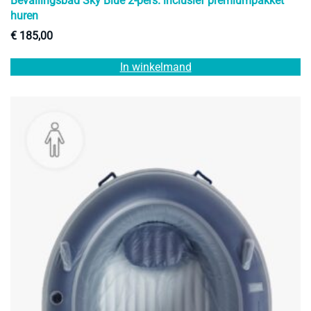
Bevallingsbad Sky Blue 2-pers. inclusief premiumpakket
huren
€
185,00
In winkelmand