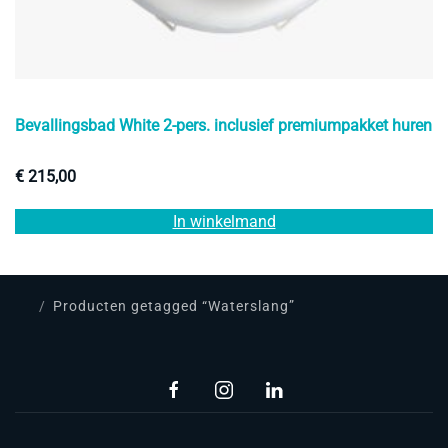
Bevallingsbad White 2-pers. inclusief premiumpakket huren
€
215,00
In winkelmand
Producten getagged “Waterslang”