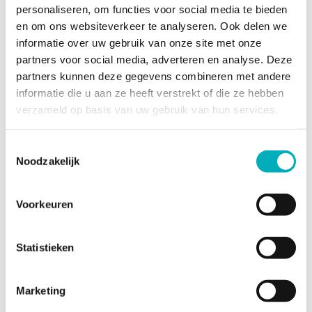
personaliseren, om functies voor social media te bieden
en om ons websiteverkeer te analyseren. Ook delen we
informatie over uw gebruik van onze site met onze
partners voor social media, adverteren en analyse. Deze
partners kunnen deze gegevens combineren met andere
informatie die u aan ze heeft verstrekt of die ze hebben
verzameld op basis van uw gebruik van hun services.
Bevallingsbad Sky Blue 1-pers. inclusief premiumpakket
Toestemmingsselectie
huren
Noodzakelijk
€
185,00
In winkelmand
Voorkeuren
Statistieken
Marketing