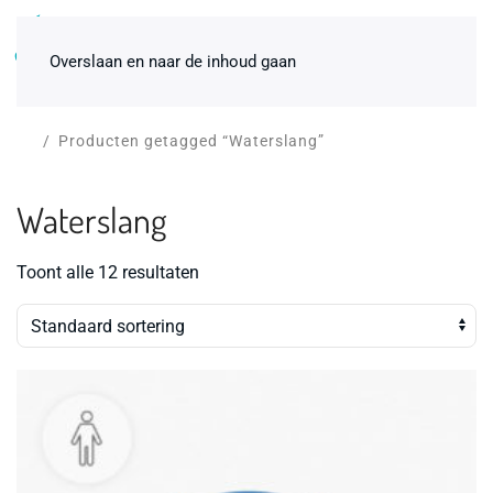
0
Overslaan en naar de inhoud gaan
Producten getagged “Waterslang”
Waterslang
Toont alle 12 resultaten
Bevallingsbad Midnight 1-pers.
inclusief premiumpakket huren
€
200,00
+
ADD