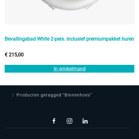
Bevallingsbad White 2-pers. inclusief premiumpakket huren
€
215,00
In winkelmand
Producten getagged “Binnenhoes”