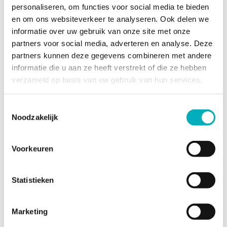
personaliseren, om functies voor social media te bieden
en om ons websiteverkeer te analyseren. Ook delen we
informatie over uw gebruik van onze site met onze
partners voor social media, adverteren en analyse. Deze
partners kunnen deze gegevens combineren met andere
informatie die u aan ze heeft verstrekt of die ze hebben
verzameld op basis van uw gebruik van hun services.
Bevallingsbad Sky Blue 1-pers. inclusief premiumpakket
Toestemmingsselectie
huren
Noodzakelijk
€
185,00
In winkelmand
Voorkeuren
Statistieken
Marketing