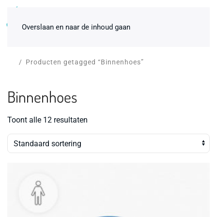
0
Overslaan en naar de inhoud gaan
Producten getagged “Binnenhoes”
Binnenhoes
Toont alle 12 resultaten
Bevallingsbad White 1-pers.
inclusief standaardpakket huren
€
195,00
+
ADD