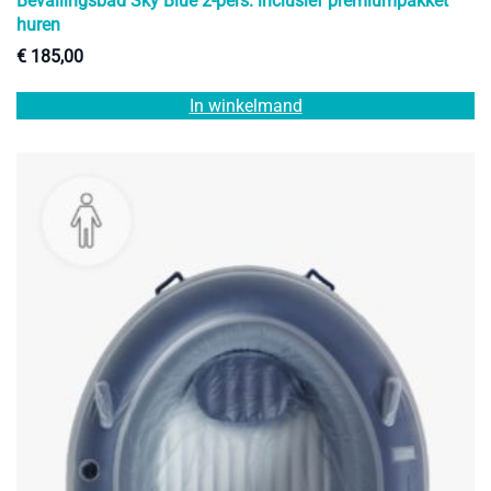
Bevallingsbad Sky Blue 2-pers. inclusief premiumpakket
huren
€
185,00
In winkelmand